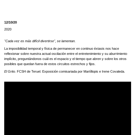
12/10/20
2020
"Cada vez es más difícil divertirse", se lamentan.
La imposibilidad temporal y física de permanecer en continuo éxtasis nos hace
reflexionar sobre nuestra actual oscilación entre el entretenimiento y su aburrimiento
implícito, preguntándonos cuál es el espacio y el tiempo que abren y sobre los otros
posibles que quedan fuera de estos circuitos estrechos y fijos.
El Grito.
FCSH de Teruel. Exposición comisariada por Martíllopis e Irene Covaleda.